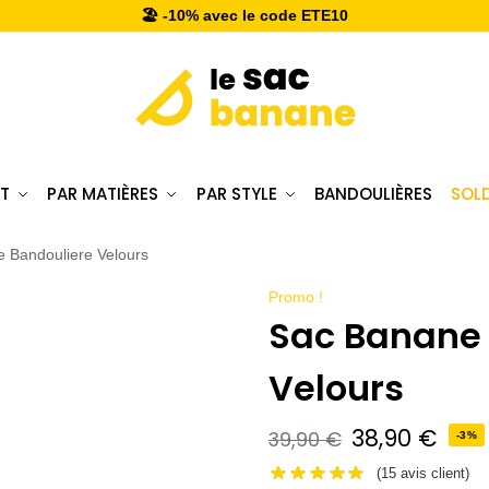
🏖️ -10% avec le code ETE10
T
PAR MATIÈRES
PAR STYLE
BANDOULIÈRES
SOL
 Bandouliere Velours
Promo !
Sac Banane 
Velours
38,90
€
39,90
€
-3%
(
15
avis client)