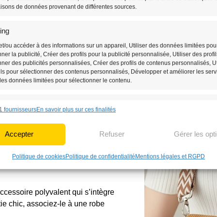
sac banane remplace aisément un p
isons de données provenant de différentes sources.
permettant de rester légère et libre
ing
et/ou accéder à des informations sur un appareil, Utiliser des données limitées pou
nner la publicité, Créer des profils pour la publicité personnalisée, Utiliser des profi
nner des publicités personnalisées, Créer des profils de contenus personnalisés, Ut
ils pour sélectionner des contenus personnalisés, Développer et améliorer les serv
 des données limitées pour sélectionner le contenu.
nnalités
Toujou
1 fournisseurs
En savoir plus sur ces finalités
n correspondance et combiner des données à partir d’autres sources de
 Relier différents appareils, Identifier les appareils en fonction des
Accepter
Refuser
Gérer les opt
ions transmises automatiquement.
anane Bandoulière
Politique de cookies
Politique de confidentialité
Mentions légales et RGPD
r des données de géolocalisation précises, Identifier les appareils à par
formations demandées explicitement.
cessoire polyvalent qui s’intègre
 la sécurité, prévenir et détecter la fraude et réparer les
ie chic, associez-le à une robe
, Fournir et présenter des publicités et du contenu,
Toujou