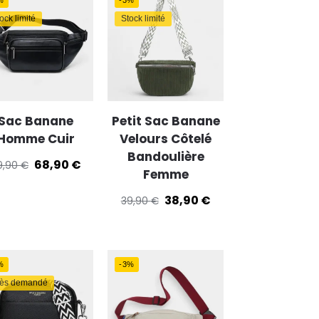
ock limité
Stock limité
Sac Banane
Petit Sac Banane
Homme Cuir
Velours Côtelé
Bandoulière
68,90
€
9,90
€
Femme
38,90
€
39,90
€
%
-3%
rès demandé