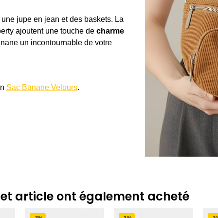
trer et communiquer les choix en matière de confidentialité.
c une jupe en jean et des baskets. La
liberty ajoutent une touche de
charme
banane un incontournable de votre
on
Sac Banane Velours
.
cet article ont également acheté
-3%
-3%
-1