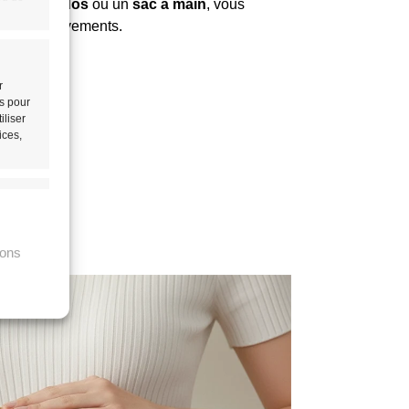
etit
sac à dos
ou un
sac à main
, vous
 de vos mouvements.
r
ls pour
iliser
ices,
rs activé
ions
tir
rs activé