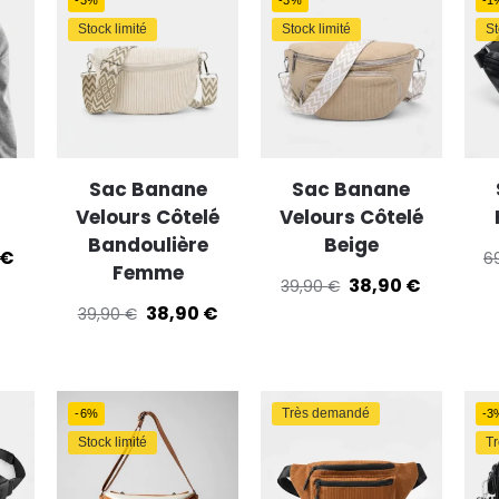
Stock limité
Stock limité
St
Sac Banane
Sac Banane
Velours Côtelé
Velours Côtelé
Bandoulière
Beige
€
6
Femme
38,90
€
39,90
€
38,90
€
39,90
€
Très demandé
-6%
-3
Stock limité
T