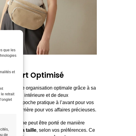
es que les
chnologies
nalités et
Confort Optimisé
urs
offre une organisation optimale grâce à sa
nt
e retrait
une poche intérieure et de deux
l’onglet
ment une poche pratique à l’avant pour vos
risée à l’arrière pour vos affaires précieuses.
e sac banane peut être porté de manière
cités,
utour de la taille
, selon vos préférences. Ce
ou de