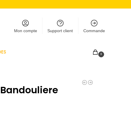
Mon compte
Support client
Commande
DES
0,00
€
0
Bandouliere