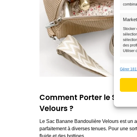
combina
Market
Stocker 
sélectio
sélectio
des prof
Utiliser
Fonctio
Gérer 181
Mettre e
données,
informat
Comment Porter le Sac B
Utilise
Velours ?
des in
Le Sac Banane Bandoulière Velours est un ac
Assurer
parfaitement à diverses tenues. Pour une sort
erreurs
fluide et des bottines.