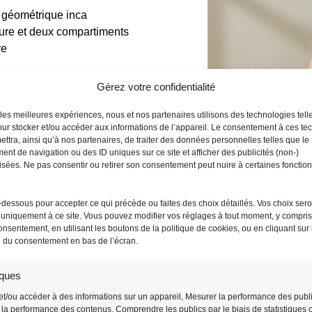
f géométrique inca
ure et deux compartiments
re
Gérez votre confidentialité
r les meilleures expériences, nous et nos partenaires utilisons des technologies tell
ur stocker et/ou accéder aux informations de l’appareil. Le consentement à ces te
ttra, ainsi qu’à nos partenaires, de traiter des données personnelles telles que le
nt de navigation ou des ID uniques sur ce site et afficher des publicités (non-)
sées. Ne pas consentir ou retirer son consentement peut nuire à certaines fonction
Un Rangement et un 
Le
Sac Banane Bandoulière Velo
-dessous pour accepter ce qui précède ou faites des choix détaillés. Vos choix sero
uniquement à ce site. Vous pouvez modifier vos réglages à tout moment, y compris l
grande poche
principale équipée d’
onsentement, en utilisant les boutons de la politique de cookies, ou en cliquant sur 
compartiments. Vous trouverez égale
n du consentement en bas de l’écran.
petits objets ainsi qu’une poche sécu
iques
Grâce à sa bandoulière ajustable, c
et/ou accéder à des informations sur un appareil, Mesurer la performance des publi
personnalisée,
en bandoulière
ou
a
la performance des contenus, Comprendre les publics par le biais de statistiques 