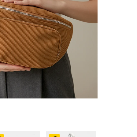
%
-3%