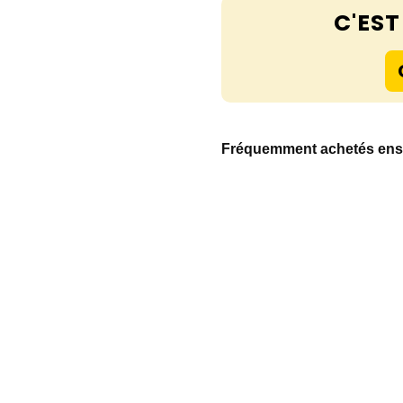
C'EST 
Fréquemment achetés en
Bandoulière
Motifs
Jacquard
Nordique -
Marron
14,90
€
Add to
cart