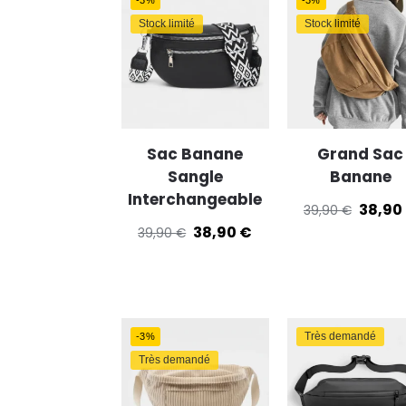
Stock limité
Stock limité
Sac Banane
Grand Sac
Sangle
Banane
Interchangeable
38,90
39,90
€
38,90
€
39,90
€
Très demandé
-3%
Très demandé