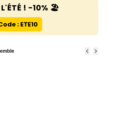
L'ÉTÉ ! -10% 🏖️
Code : ETE10
semble
Bandoulière
Bandoulière
Simple Toile
Simple Toile
Unie
Unie
Réglable -
Réglable -
Marron
Noir,
clair,
Argenté
14,90
€
Argenté
14,90
€
Add to
cart
Add to
cart