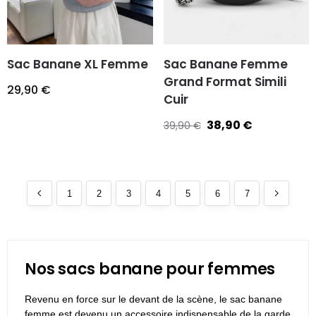
Sac Banane XL Femme
Sac Banane Femme
Grand Format Simili
29,90
€
Cuir
38,90
€
39,90
€
1
2
3
4
5
6
7
Nos sacs banane pour femmes
Revenu en force sur le devant de la scène, le sac banane
femme est devenu un accessoire indispensable de la garde