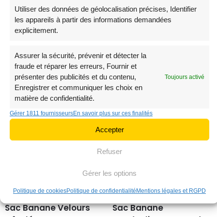
Utiliser des données de géolocalisation précises, Identifier
les appareils à partir des informations demandées
explicitement.
Banane Sac Femme
Sac Banane Femme
Cuir Chic
19,90
€
Rectangulaire
Assurer la sécurité, prévenir et détecter la
fraude et réparer les erreurs, Fournir et
39,90
€
présenter des publicités et du contenu,
Toujours activé
Enregistrer et communiquer les choix en
matière de confidentialité.
Gérer 1811 fournisseurs
En savoir plus sur ces finalités
Accepter
Refuser
Gérer les options
Politique de cookies
Politique de confidentialité
Mentions légales et RGPD
Sac Banane Velours
Sac Banane