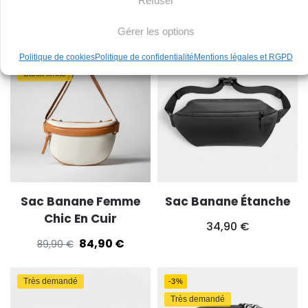
Refuser
38,90
€
39,90
€
Gérer les options
Très demandé
-6%
Politique de cookies
Politique de confidentialité
Mentions légales et RGPD
Stock limité
Sac Banane Femme
Sac Banane Étanche
Chic En Cuir
34,90
€
84,90
€
89,90
€
Très demandé
-3%
Très demandé