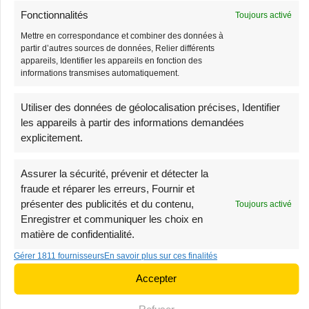
Fonctionnalités
Toujours activé
Mettre en correspondance et combiner des données à
Sac Banane Velours
Sac Banane Homme
partir d’autres sources de données, Relier différents
Côtelé Beige
Cuir
appareils, Identifier les appareils en fonction des
informations transmises automatiquement.
38,90
€
68,90
€
39,90
€
69,90
€
Utiliser des données de géolocalisation précises, Identifier
les appareils à partir des informations demandées
-3%
-3%
explicitement.
Stock limité
Très demandé
Assurer la sécurité, prévenir et détecter la
fraude et réparer les erreurs, Fournir et
présenter des publicités et du contenu,
Toujours activé
Enregistrer et communiquer les choix en
matière de confidentialité.
Gérer 1811 fournisseurs
En savoir plus sur ces finalités
Petit Sac Banane
Sac Banane XL Velours
Accepter
Velours Côtelé
33,90
€
34,90
€
Bandoulière Femme