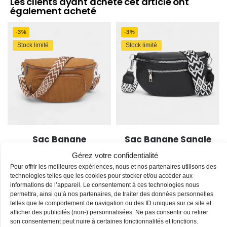
Les clients ayant acheté cet article ont
également acheté
-3%
-3%
Stock limité
Stock limité
Sac Banane
Sac Banane Sangle
Bandouliere Velours
Interchangeable
Gérez votre confidentialité
Pour offrir les meilleures expériences, nous et nos partenaires utilisons des
38,90
€
38,90
€
39,90
€
39,90
€
technologies telles que les cookies pour stocker et/ou accéder aux
informations de l’appareil. Le consentement à ces technologies nous
permettra, ainsi qu’à nos partenaires, de traiter des données personnelles
-3%
-3%
telles que le comportement de navigation ou des ID uniques sur ce site et
Stock limité
Stock limité
afficher des publicités (non-) personnalisées. Ne pas consentir ou retirer
son consentement peut nuire à certaines fonctionnalités et fonctions.