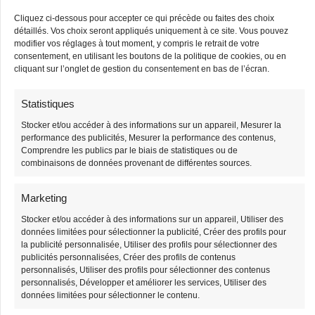
Cliquez ci-dessous pour accepter ce qui précède ou faites des choix
détaillés. Vos choix seront appliqués uniquement à ce site. Vous pouvez
modifier vos réglages à tout moment, y compris le retrait de votre
consentement, en utilisant les boutons de la politique de cookies, ou en
cliquant sur l’onglet de gestion du consentement en bas de l’écran.
Statistiques
Grand Sac Banane
Sac Banane Velours
Côtelé Bandoulière
Stocker et/ou accéder à des informations sur un appareil, Mesurer la
38,90
€
39,90
€
performance des publicités, Mesurer la performance des contenus,
Femme
Comprendre les publics par le biais de statistiques ou de
combinaisons de données provenant de différentes sources.
38,90
€
39,90
€
Marketing
-3%
-1%
Stocker et/ou accéder à des informations sur un appareil, Utiliser des
Stock limité
Stock limité
données limitées pour sélectionner la publicité, Créer des profils pour
la publicité personnalisée, Utiliser des profils pour sélectionner des
publicités personnalisées, Créer des profils de contenus
personnalisés, Utiliser des profils pour sélectionner des contenus
personnalisés, Développer et améliorer les services, Utiliser des
données limitées pour sélectionner le contenu.