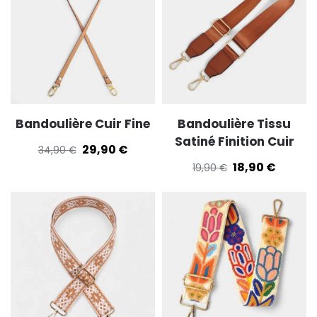
Bandoulière Cuir Fine
Bandoulière Tissu
Satiné Finition Cuir
29,90
€
34,90
€
18,90
€
19,90
€