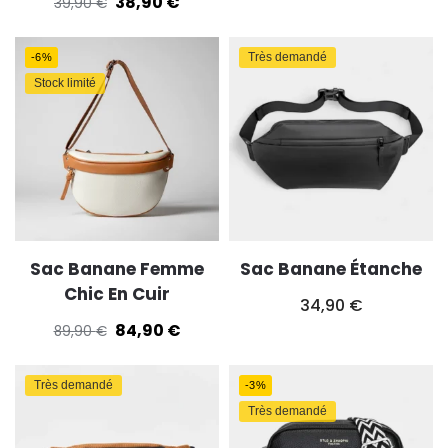
38,90
€
39,90
€
Très demandé
-6%
Stock limité
Sac Banane Femme
Sac Banane Étanche
Chic En Cuir
34,90
€
84,90
€
89,90
€
Très demandé
-3%
Très demandé