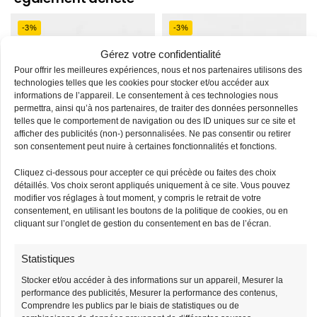
-3%
-3%
Stock limité
Stock limité
Gérez votre confidentialité
Pour offrir les meilleures expériences, nous et nos partenaires utilisons des
technologies telles que les cookies pour stocker et/ou accéder aux
informations de l’appareil. Le consentement à ces technologies nous
permettra, ainsi qu’à nos partenaires, de traiter des données personnelles
telles que le comportement de navigation ou des ID uniques sur ce site et
afficher des publicités (non-) personnalisées. Ne pas consentir ou retirer
son consentement peut nuire à certaines fonctionnalités et fonctions.
Cliquez ci-dessous pour accepter ce qui précède ou faites des choix
Sac Banane
Sac Banane Sangle
détaillés. Vos choix seront appliqués uniquement à ce site. Vous pouvez
Bandouliere Velours
Interchangeable
modifier vos réglages à tout moment, y compris le retrait de votre
consentement, en utilisant les boutons de la politique de cookies, ou en
38,90
€
38,90
€
39,90
€
39,90
€
cliquant sur l’onglet de gestion du consentement en bas de l’écran.
Statistiques
-3%
-3%
Stock limité
Stock limité
Stocker et/ou accéder à des informations sur un appareil, Mesurer la
performance des publicités, Mesurer la performance des contenus,
Comprendre les publics par le biais de statistiques ou de