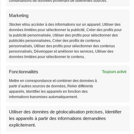
combinaisons de données provenant de différentes sources.
Marketing
Stocker et/ou accéder à des informations sur un appareil, Utiliser des
données limitées pour sélectionner la publicité, Créer des profils pour
la publicité personnalisée, Utiliser des profils pour sélectionner des
Grand Sac Banane
Sac Banane Velours
publicités personnalisées, Créer des profils de contenus
Côtelé Bandoulière
personnalisés, Utiliser des profils pour sélectionner des contenus
38,90
€
39,90
€
personnalisés, Développer et améliorer les services, Utiliser des
Femme
données limitées pour sélectionner le contenu.
38,90
€
39,90
€
Fonctionnalités
Toujours activé
Mettre en correspondance et combiner des données à
-3%
-1%
partir d’autres sources de données, Relier différents
Stock limité
Stock limité
appareils, Identifier les appareils en fonction des
informations transmises automatiquement.
Utiliser des données de géolocalisation précises, Identifier
les appareils à partir des informations demandées
explicitement.