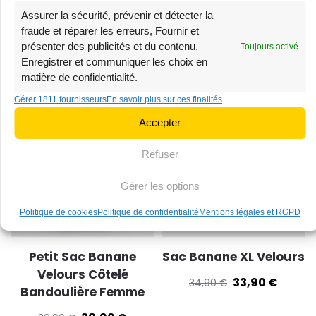
Assurer la sécurité, prévenir et détecter la
Sac Banane Velours
Sac Banane Homme
fraude et réparer les erreurs, Fournir et
Côtelé Beige
Cuir
présenter des publicités et du contenu,
Toujours activé
Enregistrer et communiquer les choix en
38,90
€
68,90
€
39,90
€
69,90
€
matière de confidentialité.
Gérer 1811 fournisseurs
En savoir plus sur ces finalités
-3%
-3%
Accepter
Stock limité
Très demandé
Refuser
Gérer les options
Politique de cookies
Politique de confidentialité
Mentions légales et RGPD
Petit Sac Banane
Sac Banane XL Velours
Velours Côtelé
33,90
€
34,90
€
Bandoulière Femme