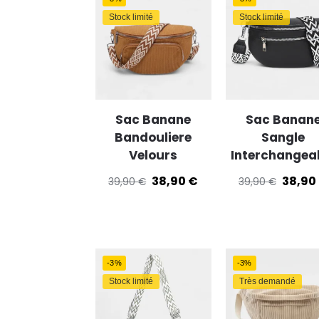
Enregis
Stock limité
Stock limité
Sac Banane
Sac Banan
Bandouliere
Sangle
Velours
Interchangea
38,90
€
38,90
39,90
€
39,90
€
-3%
-3%
Stock limité
Très demandé