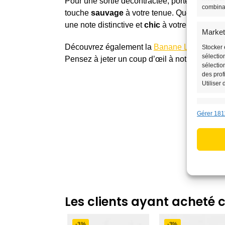
Pour une sortie décontractée, portez-le avec
combina
touche
sauvage
à votre tenue. Quel que soit
une note distinctive et
chic
à votre look.
Market
Découvrez également la
Banane Leopard F
Stocker 
sélectio
Pensez à jeter un coup d’œil à notre collecti
sélectio
des prof
Utiliser
Fonctio
Gérer 181
Mettre e
données,
informat
Utilise
des in
Les clients ayant acheté 
Assurer
erreurs
-3%
-3%