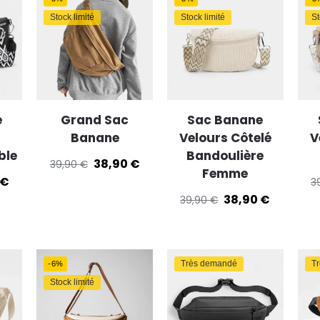
trer et communiquer les choix en matière de confidentialité.
Stock limité
Stock limité
St
e
Grand Sac
Sac Banane
Banane
Velours Côtelé
V
ble
Bandoulière
38,90
€
39,90
€
Femme
€
3
38,90
€
39,90
€
Très demandé
T
-6%
Stock limité