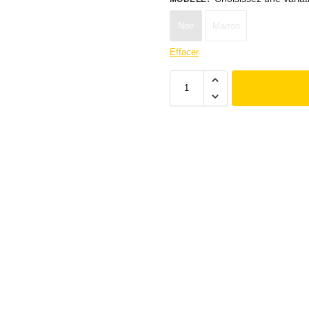
Noir
Marron
Effacer