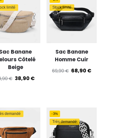
ock limité
Stock limité
Sac Banane
Sac Banane
elours Côtelé
Homme Cuir
Beige
68,90
€
69,90
€
38,90
€
9,90
€
rès demandé
-3%
Très demandé