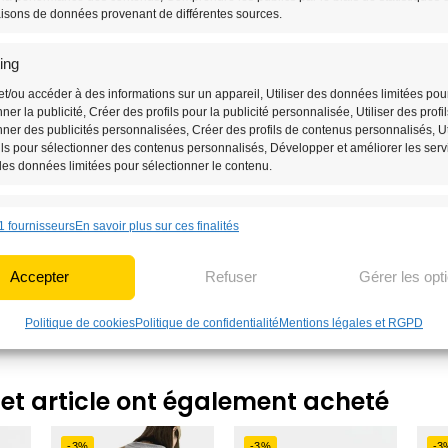
 un
jean
et un
t-shirt
pour ajouter une
isons de données provenant de différentes sources.
 votre style, ce sac banane apportera
ing
emme
.
et/ou accéder à des informations sur un appareil, Utiliser des données limitées pou
nner la publicité, Créer des profils pour la publicité personnalisée, Utiliser des profi
on
Sac Banane Leopard
.
nner des publicités personnalisées, Créer des profils de contenus personnalisés, Ut
ils pour sélectionner des contenus personnalisés, Développer et améliorer les serv
 des données limitées pour sélectionner le contenu.
nnalités
Toujou
1 fournisseurs
En savoir plus sur ces finalités
n correspondance et combiner des données à partir d’autres sources de
 Relier différents appareils, Identifier les appareils en fonction des
Accepter
Refuser
Gérer les opt
ions transmises automatiquement.
Politique de cookies
Politique de confidentialité
Mentions légales et RGPD
r des données de géolocalisation précises, Identifier les appareils à par
formations demandées explicitement.
cet article ont également acheté
 la sécurité, prévenir et détecter la fraude et réparer les
, Fournir et présenter des publicités et du contenu,
Toujou
-3%
-3%
-3