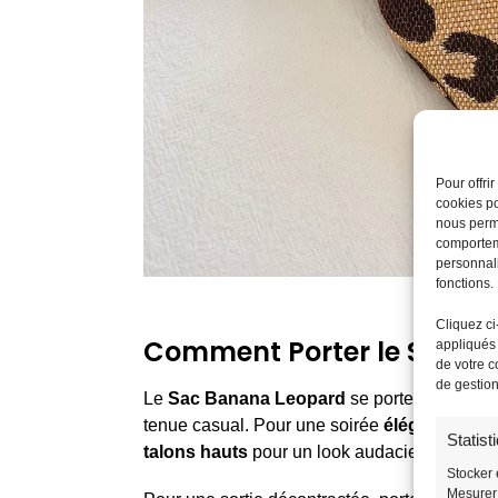
Pour offri
cookies po
nous perme
comporteme
personnali
fonctions.
Cliquez ci
Comment Porter le Sac B
appliqués 
de votre c
de gestio
Le
Sac Banana Leopard
se porte parfaitem
tenue casual. Pour une soirée
élégante
, ass
Statist
talons hauts
pour un look audacieux et raffin
Stocker 
Mesurer 