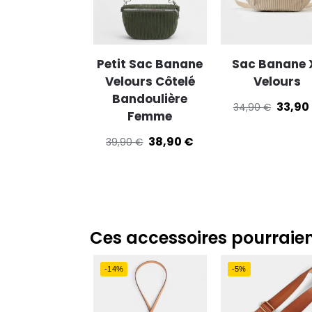
Petit Sac Banane
Sac Banane 
Velours Côtelé
Velours
Bandoulière
33,90
34,90
€
Femme
38,90
€
39,90
€
Ces accessoires pourraien
-14%
-5%