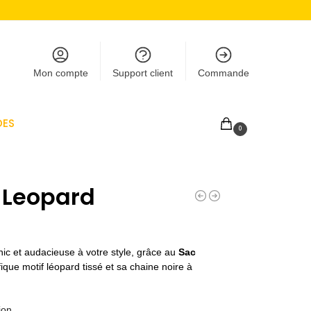
Mon compte
Support client
Commande
DES
0,00
€
0
 Leopard
chic et audacieuse à votre style, grâce au
Sac
que motif léopard tissé et sa chaine noire à
ion