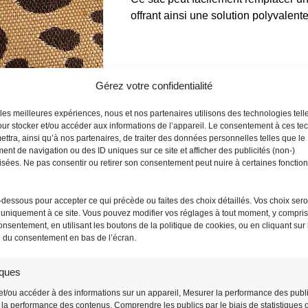
offrant ainsi une solution polyvalente
Gérez votre confidentialité
r les meilleures expériences, nous et nos partenaires utilisons des technologies tell
ur stocker et/ou accéder aux informations de l’appareil. Le consentement à ces te
ttra, ainsi qu’à nos partenaires, de traiter des données personnelles telles que le
nt de navigation ou des ID uniques sur ce site et afficher des publicités (non-)
sées. Ne pas consentir ou retirer son consentement peut nuire à certaines fonction
-dessous pour accepter ce qui précède ou faites des choix détaillés. Vos choix sero
anana Leopard ?
uniquement à ce site. Vous pouvez modifier vos réglages à tout moment, y compris l
onsentement, en utilisant les boutons de la politique de cookies, ou en cliquant sur 
n du consentement en bas de l’écran.
ent avec une tenue chic ou une
ociez-le à une
robe noire
et des
iques
é.
et/ou accéder à des informations sur un appareil, Mesurer la performance des publi
la performance des contenus, Comprendre les publics par le biais de statistiques 