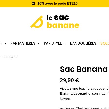
🏖️ -10% avec le code ETE10
T
PAR MATIÈRES
PAR STYLE
BANDOULIÈRES
SOL
na Leopard
Sac Banana
29,90
€
Ajoutez une touche
sauvage
, 
Banana Leopard
et son magnifi
l’avant.
Choisissez une variat
MODÈLE
: