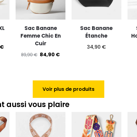
XL
Sac Banane
Sac Banane
Femme Chic En
Étanche
H
Cuir
€
34,90
€
84,90
€
89,90
€
Voir plus de produits
t aussi vous plaire