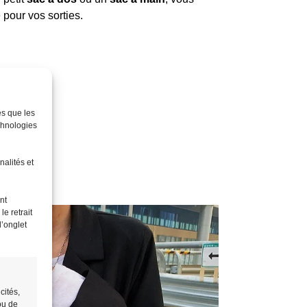
 pour vos sorties.
es que les
chnologies
nalités et
nt
e retrait
l’onglet
cités,
ou de