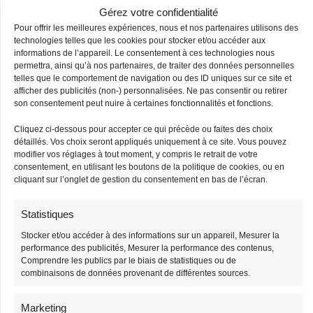
Gérez votre confidentialité
Pour offrir les meilleures expériences, nous et nos partenaires utilisons des
technologies telles que les cookies pour stocker et/ou accéder aux
informations de l’appareil. Le consentement à ces technologies nous
permettra, ainsi qu’à nos partenaires, de traiter des données personnelles
telles que le comportement de navigation ou des ID uniques sur ce site et
afficher des publicités (non-) personnalisées. Ne pas consentir ou retirer
Sac Banane
Sac Banane Sangle
son consentement peut nuire à certaines fonctionnalités et fonctions.
Bandouliere Velours
Interchangeable
Cliquez ci-dessous pour accepter ce qui précède ou faites des choix
38,90
€
38,90
€
39,90
€
39,90
€
détaillés. Vos choix seront appliqués uniquement à ce site. Vous pouvez
modifier vos réglages à tout moment, y compris le retrait de votre
consentement, en utilisant les boutons de la politique de cookies, ou en
cliquant sur l’onglet de gestion du consentement en bas de l’écran.
-3%
-3%
Stock limité
Stock limité
Statistiques
Stocker et/ou accéder à des informations sur un appareil, Mesurer la
performance des publicités, Mesurer la performance des contenus,
Comprendre les publics par le biais de statistiques ou de
combinaisons de données provenant de différentes sources.
Marketing