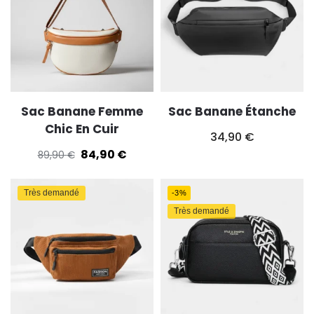
Sac Banane Femme
Sac Banane Étanche
Chic En Cuir
34,90
€
84,90
€
89,90
€
Très demandé
-3%
Très demandé