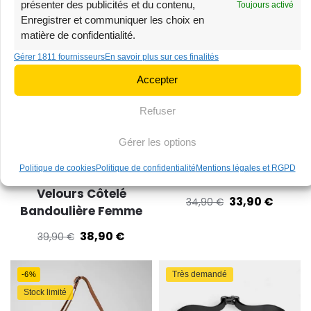
présenter des publicités et du contenu,
Toujours activé
Enregistrer et communiquer les choix en
-3%
-3%
matière de confidentialité.
Stock limité
Très demandé
Gérer 1811 fournisseurs
En savoir plus sur ces finalités
Accepter
Refuser
Gérer les options
Politique de cookies
Politique de confidentialité
Mentions légales et RGPD
Petit Sac Banane
Sac Banane XL Velours
Velours Côtelé
33,90
€
34,90
€
Bandoulière Femme
38,90
€
39,90
€
Très demandé
-6%
Stock limité