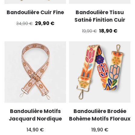
Bandoulière Cuir Fine
Bandoulière Tissu
Satiné Finition Cuir
29,90
€
34,90
€
18,90
€
19,90
€
Bandoulière Motifs
Bandoulière Brodée
Jacquard Nordique
Bohème Motifs Floraux
14,90
€
19,90
€