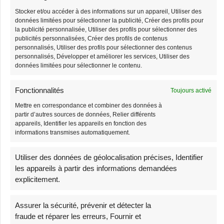
Grand Sac Banane
Sac Banane Velours
Stocker et/ou accéder à des informations sur un appareil, Utiliser des
Côtelé Bandoulière
données limitées pour sélectionner la publicité, Créer des profils pour
38,90
€
39,90
€
la publicité personnalisée, Utiliser des profils pour sélectionner des
Femme
publicités personnalisées, Créer des profils de contenus
personnalisés, Utiliser des profils pour sélectionner des contenus
38,90
€
39,90
€
personnalisés, Développer et améliorer les services, Utiliser des
données limitées pour sélectionner le contenu.
-3%
-1%
Fonctionnalités
Toujours activé
Stock limité
Stock limité
Mettre en correspondance et combiner des données à
partir d’autres sources de données, Relier différents
appareils, Identifier les appareils en fonction des
informations transmises automatiquement.
Utiliser des données de géolocalisation précises, Identifier
les appareils à partir des informations demandées
explicitement.
Sac Banane Velours
Sac Banane Homme
Côtelé Beige
Cuir
Assurer la sécurité, prévenir et détecter la
38,90
€
68,90
€
fraude et réparer les erreurs, Fournir et
39,90
€
69,90
€