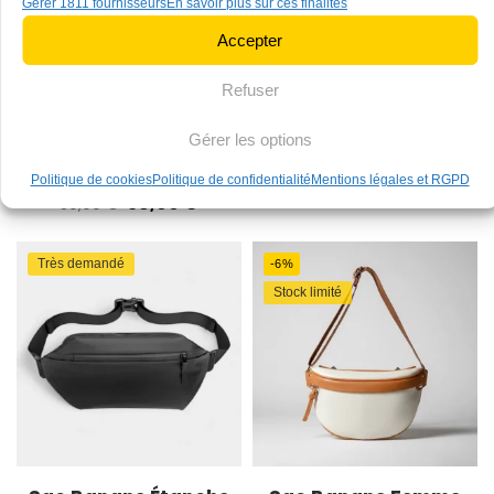
Gérer 1811 fournisseurs
En savoir plus sur ces finalités
Accepter
Refuser
Petit Sac Banane
Sac Banane XL Velours
Velours Côtelé
Gérer les options
33,90
€
34,90
€
Bandoulière Femme
Politique de cookies
Politique de confidentialité
Mentions légales et RGPD
38,90
€
39,90
€
Très demandé
-6%
Stock limité