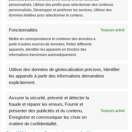
-3%
-1%
personnalisés, Utiliser des profils pour sélectionner des contenus
Stock limité
Stock limité
personnalisés, Développer et améliorer les services, Utiliser des
données limitées pour sélectionner le contenu.
Fonctionnalités
Toujours activé
Mettre en correspondance et combiner des données à
partir d’autres sources de données, Relier différents
appareils, Identifier les appareils en fonction des
informations transmises automatiquement.
Sac Banane Velours
Sac Banane Homme
Utiliser des données de géolocalisation précises, Identifier
Côtelé Beige
Cuir
les appareils à partir des informations demandées
38,90
€
68,90
€
explicitement.
39,90
€
69,90
€
Assurer la sécurité, prévenir et détecter la
-3%
-3%
fraude et réparer les erreurs, Fournir et
Stock limité
Très demandé
présenter des publicités et du contenu,
Toujours activé
Enregistrer et communiquer les choix en
matière de confidentialité.