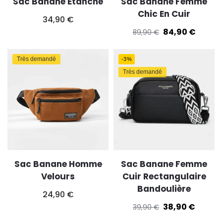
Sac Banane Étanche
Sac Banane Femme
Chic En Cuir
34,90
€
84,90
€
89,90
€
Très demandé
-3%
Très demandé
Sac Banane Homme
Sac Banane Femme
Velours
Cuir Rectangulaire
Bandoulière
24,90
€
38,90
€
39,90
€