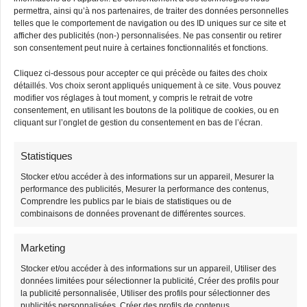
Bandouliere Velours
Interchangeable
permettra, ainsi qu’à nos partenaires, de traiter des données personnelles
telles que le comportement de navigation ou des ID uniques sur ce site et
38,90
€
38,90
€
39,90
€
39,90
€
afficher des publicités (non-) personnalisées. Ne pas consentir ou retirer
son consentement peut nuire à certaines fonctionnalités et fonctions.
-3%
-3%
Cliquez ci-dessous pour accepter ce qui précède ou faites des choix
détaillés. Vos choix seront appliqués uniquement à ce site. Vous pouvez
Stock limité
Stock limité
modifier vos réglages à tout moment, y compris le retrait de votre
consentement, en utilisant les boutons de la politique de cookies, ou en
cliquant sur l’onglet de gestion du consentement en bas de l’écran.
Statistiques
Stocker et/ou accéder à des informations sur un appareil, Mesurer la
performance des publicités, Mesurer la performance des contenus,
Comprendre les publics par le biais de statistiques ou de
Grand Sac Banane
Sac Banane Velours
combinaisons de données provenant de différentes sources.
Côtelé Bandoulière
38,90
€
39,90
€
Femme
Marketing
Stocker et/ou accéder à des informations sur un appareil, Utiliser des
38,90
€
39,90
€
données limitées pour sélectionner la publicité, Créer des profils pour
la publicité personnalisée, Utiliser des profils pour sélectionner des
publicités personnalisées, Créer des profils de contenus