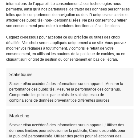
Sac Banane
Sac Banane Sangle
informations de l’appareil. Le consentement à ces technologies nous
permettra, ainsi qu’à nos partenaires, de traiter des données personnelles
Bandouliere Velours
Interchangeable
telles que le comportement de navigation ou des ID uniques sur ce site et
afficher des publicités (non-) personnalisées. Ne pas consentir ou retirer
38,90
€
38,90
€
39,90
€
39,90
€
son consentement peut nuire à certaines fonctionnalités et fonctions.
Cliquez ci-dessous pour accepter ce qui précède ou faites des choix
-3%
-3%
détaillés. Vos choix seront appliqués uniquement à ce site. Vous pouvez
Stock limité
Stock limité
modifier vos réglages à tout moment, y compris le retrait de votre
consentement, en utilisant les boutons de la politique de cookies, ou en
cliquant sur l’onglet de gestion du consentement en bas de l’écran.
Statistiques
Stocker et/ou accéder à des informations sur un appareil, Mesurer la
performance des publicités, Mesurer la performance des contenus,
Comprendre les publics par le biais de statistiques ou de
combinaisons de données provenant de différentes sources.
Grand Sac Banane
Sac Banane Velours
Côtelé Bandoulière
38,90
€
Marketing
39,90
€
Femme
Stocker et/ou accéder à des informations sur un appareil, Utiliser des
38,90
€
données limitées pour sélectionner la publicité, Créer des profils pour
39,90
€
la publicité personnalisée, Utiliser des profils pour sélectionner des