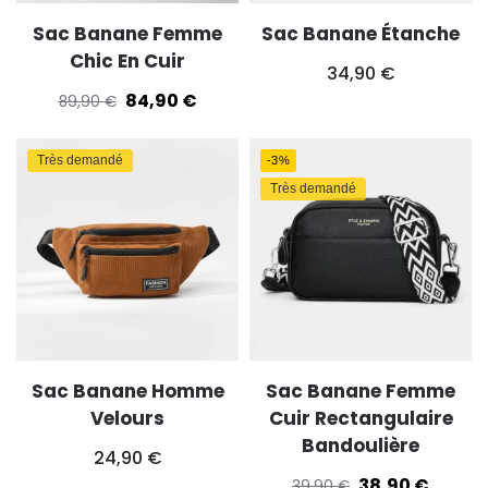
Sac Banane Femme
Sac Banane Étanche
Chic En Cuir
34,90
€
84,90
€
89,90
€
Très demandé
-3%
Très demandé
Sac Banane Homme
Sac Banane Femme
Velours
Cuir Rectangulaire
Bandoulière
24,90
€
38,90
€
39,90
€