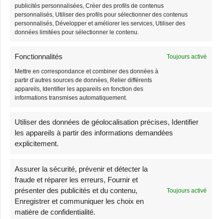
publicités personnalisées, Créer des profils de contenus
personnalisés, Utiliser des profils pour sélectionner des contenus
-3%
-1%
personnalisés, Développer et améliorer les services, Utiliser des
Stock limité
Stock limité
données limitées pour sélectionner le contenu.
Fonctionnalités
Toujours activé
Mettre en correspondance et combiner des données à
partir d’autres sources de données, Relier différents
appareils, Identifier les appareils en fonction des
informations transmises automatiquement.
Sac Banane Velours
Sac Banane Homme
Utiliser des données de géolocalisation précises, Identifier
Côtelé Beige
Cuir
les appareils à partir des informations demandées
explicitement.
38,90
€
68,90
€
39,90
€
69,90
€
Assurer la sécurité, prévenir et détecter la
-3%
-3%
fraude et réparer les erreurs, Fournir et
Stock limité
Très demandé
présenter des publicités et du contenu,
Toujours activé
Enregistrer et communiquer les choix en
matière de confidentialité.