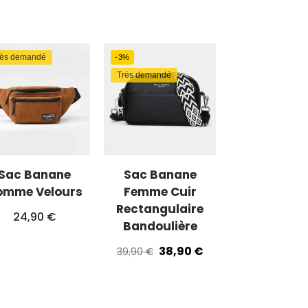
rès demandé
-3%
Très demandé
Sac Banane
Sac Banane
omme Velours
Femme Cuir
Rectangulaire
24,90
€
Bandoulière
38,90
€
39,90
€