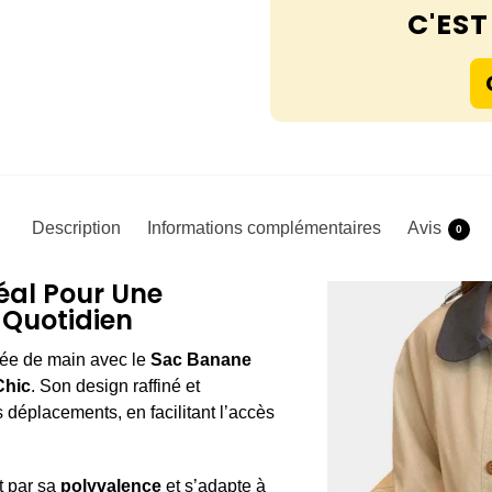
C'EST 
Description
Informations complémentaires
Avis
0
éal Pour Une
 Quotidien
ortée de main avec le
Sac Banane
Chic
. Son design raffiné et
éplacements, en facilitant l’accès
t par sa
polyvalence
et s’adapte à