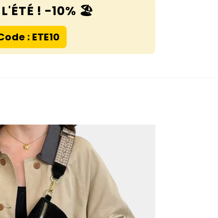
L'ÉTÉ ! -10% 🏖️
Code : ETE10