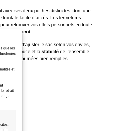
nt avec ses deux poches distinctes, dont une
frontale facile d’accès. Les fermetures
 pour retrouver vos effets personnels en toute
é du rangement
.
s permet d’ajuster le sac selon vos envies,
es que les
a matière douce et la
stabilité
de l’ensemble
chnologies
e lors de journées bien remplies.
nalités et
nt
e retrait
l’onglet
cités,
ou de