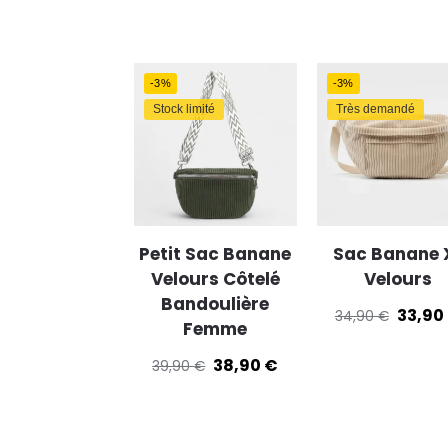
-3%
-3%
Stock limité
Très demandé
Petit Sac Banane
Sac Banane 
Velours Côtelé
Velours
Bandoulière
33,90
34,90
€
Femme
38,90
€
39,90
€