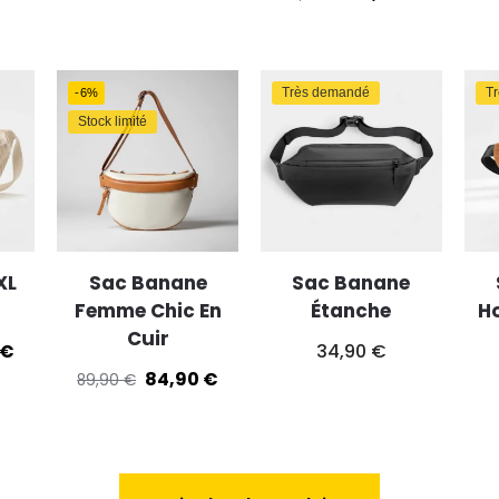
Très demandé
T
-6%
Stock limité
XL
Sac Banane
Sac Banane
Femme Chic En
Étanche
H
Cuir
€
34,90
€
84,90
€
89,90
€