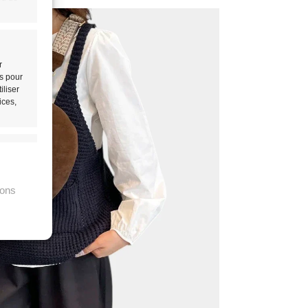
r
ls pour
iliser
ices,
rs activé
ions
tir
rs activé