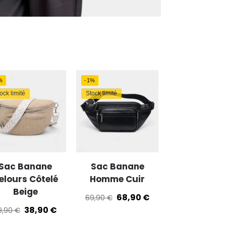
%
-1%
ock limité
Stock limité
Sac Banane
Sac Banane
elours Côtelé
Homme Cuir
Beige
68,90
€
69,90
€
38,90
€
9,90
€