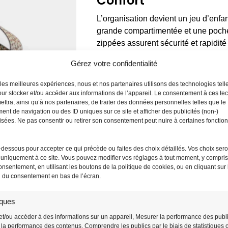
Confort
L’organisation devient un jeu d’enfa
grande compartimentée et une poche 
zippées assurent sécurité et rapidité
sérénité, sans sacrifier la
simplicit
Gérez votre confidentialité
Sa bandoulière réglable en nylon vou
r les meilleures expériences, nous et nos partenaires utilisons des technologies tell
à l’épaule ou en travers du corps. L
ur stocker et/ou accéder aux informations de l’appareil. Le consentement à ces te
garantissent un confort durable, mêm
ttra, ainsi qu’à nos partenaires, de traiter des données personnelles telles que le
nt de navigation ou des ID uniques sur ce site et afficher des publicités (non-)
sées. Ne pas consentir ou retirer son consentement peut nuire à certaines fonction
-dessous pour accepter ce qui précède ou faites des choix détaillés. Vos choix sero
uniquement à ce site. Vous pouvez modifier vos réglages à tout moment, y compris l
onsentement, en utilisant les boutons de la politique de cookies, ou en cliquant sur 
n du consentement en bas de l’écran.
iques
et/ou accéder à des informations sur un appareil, Mesurer la performance des publi
la performance des contenus, Comprendre les publics par le biais de statistiques 