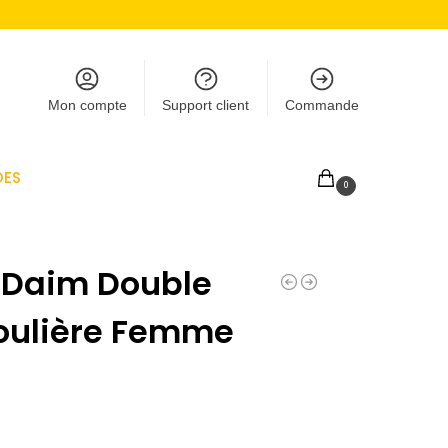
Mon compte
Support client
Commande
DES
0,00
€
0
 Daim Double
oulière Femme