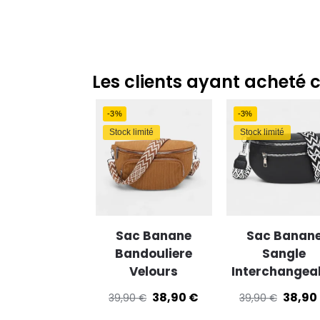
Enregis
Les clients ayant acheté 
-3%
-3%
Stock limité
Stock limité
Sac Banane
Sac Banan
Bandouliere
Sangle
Velours
Interchangea
38,90
€
38,90
39,90
€
39,90
€