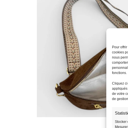
Pour offri
cookies po
nous perme
comporteme
personnali
fonctions.
Cliquez ci
appliqués 
de votre c
de gestio
Statist
Stocker 
Mesurer 