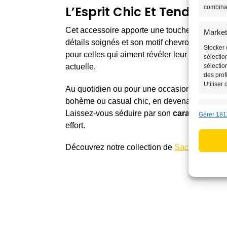
combina
L’Esprit Chic Et Tendance
Cet accessoire apporte une touche
élégante
Market
détails soignés et son motif chevron subtil. Il
Stocker 
pour celles qui aiment révéler leur personnali
sélectio
sélectio
actuelle.
des prof
Utiliser
Au quotidien ou pour une occasion spéciale,
bohème ou casual chic, en devenant rapidement
Fonctio
Laissez-vous séduire par son
caractère affi
Gérer 181
effort.
Mettre e
données,
informat
Découvrez notre collection de
Sac Banane B
Utilise
des in
Assurer
erreurs