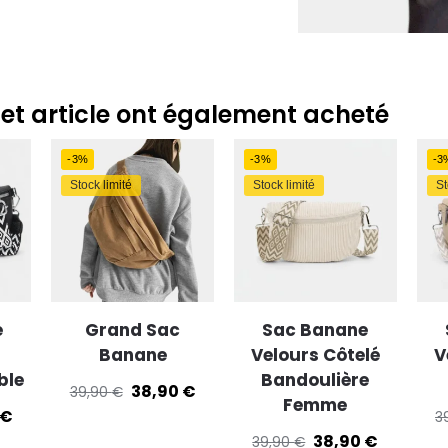
trer et communiquer les choix en matière de confidentialité.
cet article ont également acheté
-3%
-3%
-3
Stock limité
Stock limité
St
e
Grand Sac
Sac Banane
Banane
Velours Côtelé
V
ble
Bandoulière
38,90
€
39,90
€
Femme
€
3
38,90
€
39,90
€