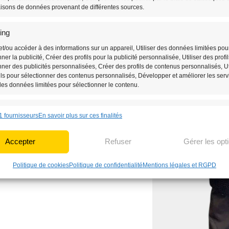
isons de données provenant de différentes sources.
 À Adopter
 et moderne
à votre allure, avec ses
ing
 s’affirme comme un choix parfait
et/ou accéder à des informations sur un appareil, Utiliser des données limitées pou
té à travers une pièce stylée et
nner la publicité, Créer des profils pour la publicité personnalisée, Utiliser des profi
nner des publicités personnalisées, Créer des profils de contenus personnalisés, Ut
ils pour sélectionner des contenus personnalisés, Développer et améliorer les serv
 des données limitées pour sélectionner le contenu.
 il accompagne un look urbain,
 le détail qui fait la différence.
nnalités
Toujou
rmé
qui rehausse votre style sans
1 fournisseurs
En savoir plus sur ces finalités
n correspondance et combiner des données à partir d’autres sources de
 Relier différents appareils, Identifier les appareils en fonction des
Accepter
Refuser
Gérer les opt
ions transmises automatiquement.
andoulière Femme
.
Politique de cookies
Politique de confidentialité
Mentions légales et RGPD
r des données de géolocalisation précises, Identifier les appareils à par
formations demandées explicitement.
 la sécurité, prévenir et détecter la fraude et réparer les
, Fournir et présenter des publicités et du contenu,
Toujou