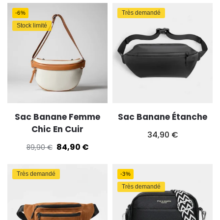
Très demandé
-6%
Stock limité
Sac Banane Femme
Sac Banane Étanche
Chic En Cuir
34,90
€
84,90
€
89,90
€
Très demandé
-3%
Très demandé