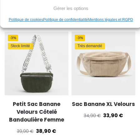
Sac Banane Velours
Sac Banane Homme
Gérer les options
Côtelé Beige
Cuir
38,90
€
68,90
€
Politique de cookies
Politique de confidentialité
Mentions légales et RGPD
39,90
€
69,90
€
-3%
-3%
Stock limité
Très demandé
Petit Sac Banane
Sac Banane XL Velours
Velours Côtelé
33,90
€
34,90
€
Bandoulière Femme
38,90
€
39,90
€