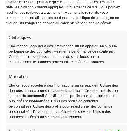
Cliquez ci-dessous pour accepter ce qui précède ou faites des choix
-3%
-3%
détaillés. Vos choix seront appliqués uniquement à ce site. Vous pouvez
Stock limité
Stock limité
modifier vos réglages à tout moment, y compris le retrait de votre
consentement, en utilisant les boutons de la politique de cookies, ou en
cliquant sur l’onglet de gestion du consentement en bas de l’écran.
Statistiques
Stocker et/ou accéder à des informations sur un appareil, Mesurer la
performance des publicités, Mesurer la performance des contenus,
Comprendre les publics par le biais de statistiques ou de
combinaisons de données provenant de différentes sources.
Sac Banane
Sac Banane Sangle
Bandouliere Velours
Interchangeable
Marketing
38,90
€
38,90
€
39,90
€
39,90
€
Stocker et/ou accéder à des informations sur un appareil, Utiliser des
données limitées pour sélectionner la publicité, Créer des profils pour
la publicité personnalisée, Utiliser des profils pour sélectionner des
-3%
-3%
publicités personnalisées, Créer des profils de contenus
Stock limité
Stock limité
personnalisés, Utiliser des profils pour sélectionner des contenus
personnalisés, Développer et améliorer les services, Utiliser des
données limitées pour sélectionner le contenu.