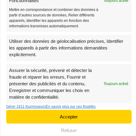
Fonctionnalités
Toujours activé
Mettre en correspondance et combiner des données à
partir d’autres sources de données, Relier différents
appareils, Identifier les appareils en fonction des
informations transmises automatiquement.
Grand Sac Banane
Sac Banane Velours
Côtelé Bandoulière
38,90
€
Utiliser des données de géolocalisation précises, Identifier
39,90
€
Femme
les appareils à partir des informations demandées
explicitement.
38,90
€
39,90
€
Assurer la sécurité, prévenir et détecter la
-3%
-1%
fraude et réparer les erreurs, Fournir et
Stock limité
Stock limité
présenter des publicités et du contenu,
Toujours activé
Enregistrer et communiquer les choix en
matière de confidentialité.
Gérer 1811 fournisseurs
En savoir plus sur ces finalités
Accepter
Refuser