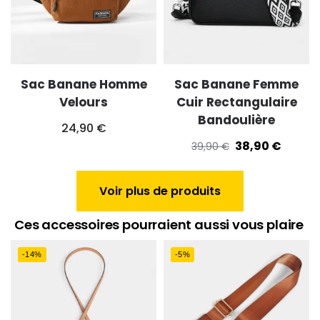
Sac Banane Homme
Sac Banane Femme
Velours
Cuir Rectangulaire
Bandoulière
24,90
€
38,90
€
39,90
€
Voir plus de produits
Ces accessoires pourraient aussi vous plaire
-14%
-5%