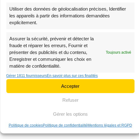
Utiliser des données de géolocalisation précises, Identifier
Sac Banane Velours
Sac Banane Homme
les appareils à partir des informations demandées
Côtelé Beige
Cuir
explicitement.
38,90
€
68,90
€
39,90
€
69,90
€
Assurer la sécurité, prévenir et détecter la
fraude et réparer les erreurs, Fournir et
-3%
-3%
présenter des publicités et du contenu,
Toujours activé
Stock limité
Très demandé
Enregistrer et communiquer les choix en
matière de confidentialité.
Gérer 1811 fournisseurs
En savoir plus sur ces finalités
Accepter
Refuser
Petit Sac Banane
Sac Banane XL Velours
Gérer les options
Velours Côtelé
33,90
€
Politique de cookies
Politique de confidentialité
Mentions légales et RGPD
34,90
€
Bandoulière Femme