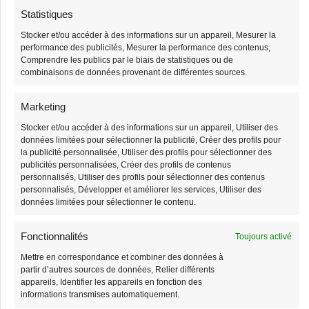
Statistiques
Stocker et/ou accéder à des informations sur un appareil, Mesurer la
performance des publicités, Mesurer la performance des contenus,
Comprendre les publics par le biais de statistiques ou de
combinaisons de données provenant de différentes sources.
Grand Sac Banane
Sac Banane Velours
Marketing
Côtelé Bandoulière
38,90
€
39,90
€
Femme
Stocker et/ou accéder à des informations sur un appareil, Utiliser des
données limitées pour sélectionner la publicité, Créer des profils pour
38,90
€
la publicité personnalisée, Utiliser des profils pour sélectionner des
39,90
€
publicités personnalisées, Créer des profils de contenus
personnalisés, Utiliser des profils pour sélectionner des contenus
personnalisés, Développer et améliorer les services, Utiliser des
-3%
-1%
données limitées pour sélectionner le contenu.
Stock limité
Stock limité
Fonctionnalités
Toujours activé
Mettre en correspondance et combiner des données à
partir d’autres sources de données, Relier différents
appareils, Identifier les appareils en fonction des
informations transmises automatiquement.