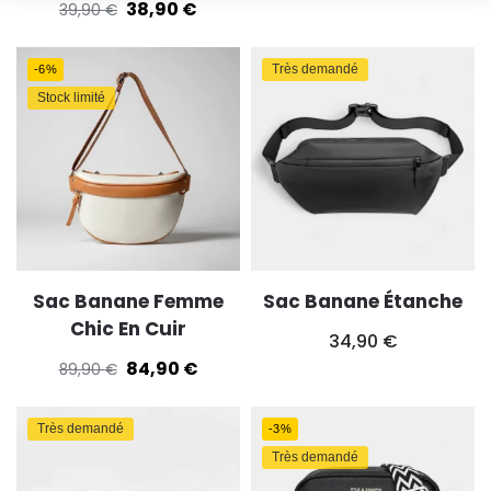
38,90
€
39,90
€
Très demandé
-6%
Stock limité
Sac Banane Femme
Sac Banane Étanche
Chic En Cuir
34,90
€
84,90
€
89,90
€
Très demandé
-3%
Très demandé