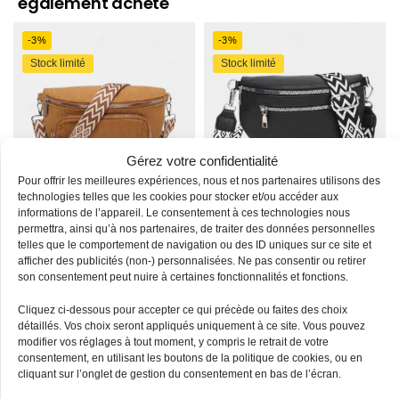
également acheté
-3%
-3%
Stock limité
Stock limité
Gérez votre confidentialité
Pour offrir les meilleures expériences, nous et nos partenaires utilisons des
technologies telles que les cookies pour stocker et/ou accéder aux
informations de l’appareil. Le consentement à ces technologies nous
Sac Banane
Sac Banane Sangle
permettra, ainsi qu’à nos partenaires, de traiter des données personnelles
telles que le comportement de navigation ou des ID uniques sur ce site et
Bandouliere Velours
Interchangeable
afficher des publicités (non-) personnalisées. Ne pas consentir ou retirer
son consentement peut nuire à certaines fonctionnalités et fonctions.
38,90
€
38,90
€
39,90
€
39,90
€
Cliquez ci-dessous pour accepter ce qui précède ou faites des choix
détaillés. Vos choix seront appliqués uniquement à ce site. Vous pouvez
-3%
-3%
modifier vos réglages à tout moment, y compris le retrait de votre
Stock limité
Stock limité
consentement, en utilisant les boutons de la politique de cookies, ou en
cliquant sur l’onglet de gestion du consentement en bas de l’écran.