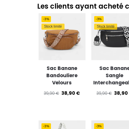
Enregis
Les clients ayant acheté 
-3%
-3%
Stock limité
Stock limité
Sac Banane
Sac Banan
Bandouliere
Sangle
Velours
Interchangea
38,90
€
38,90
39,90
€
39,90
€
-3%
-3%