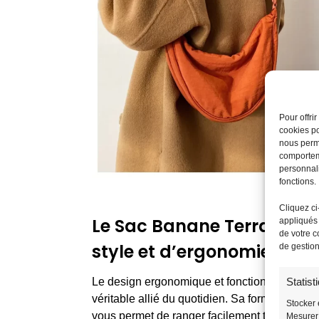
Pour offri
cookies po
nous perme
comporteme
personnali
fonctions.
Cliquez ci
Le Sac Banane Terracotta
appliqués 
de votre c
style et d’ergonomie
de gestio
Le design ergonomique et fonctionnel du
Sac
Statist
véritable allié du quotidien. Sa forme de
demi
Stocker 
vous permet de ranger facilement toutes vos a
Mesurer 