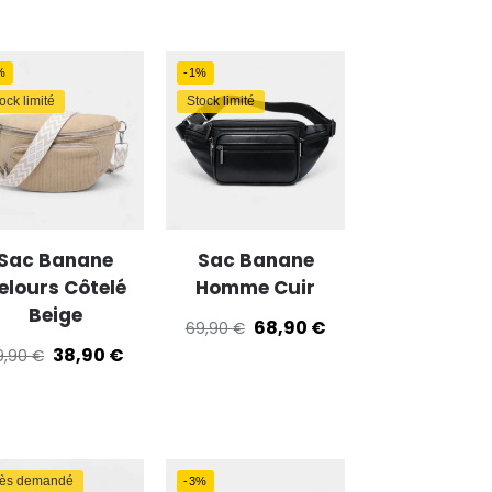
%
-1%
ock limité
Stock limité
Sac Banane
Sac Banane
elours Côtelé
Homme Cuir
Beige
68,90
€
69,90
€
38,90
€
9,90
€
rès demandé
-3%