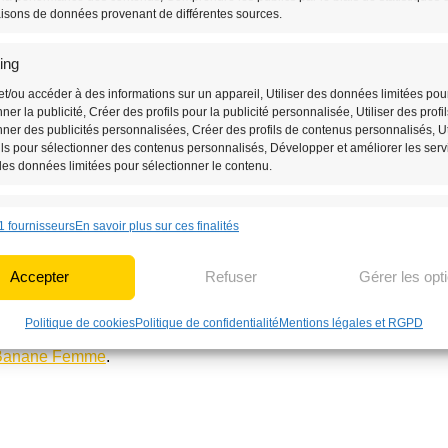
isons de données provenant de différentes sources.
s
et ses deux poches à l’arrière du
imal. De plus, sa
bandoulière
ing
t maximal, où que vous alliez.
et/ou accéder à des informations sur un appareil, Utiliser des données limitées pou
nner la publicité, Créer des profils pour la publicité personnalisée, Utiliser des profi
on, un matériau robuste et
résistant
nner des publicités personnalisées, Créer des profils de contenus personnalisés, Ut
ils pour sélectionner des contenus personnalisés, Développer et améliorer les serv
ssoire de mode durable et fiable,
 des données limitées pour sélectionner le contenu.
nnalités
Toujou
assure une sécurité optimale pour
1 fournisseurs
En savoir plus sur ces finalités
un excellent remplacement pour un
n correspondance et combiner des données à partir d’autres sources de
 Relier différents appareils, Identifier les appareils en fonction des
Accepter
Refuser
Gérer les opt
ions transmises automatiquement.
Politique de cookies
Politique de confidentialité
Mentions légales et RGPD
r des données de géolocalisation précises, Identifier les appareils à par
formations demandées explicitement.
Banane Femme
.
 la sécurité, prévenir et détecter la fraude et réparer les
, Fournir et présenter des publicités et du contenu,
Toujou