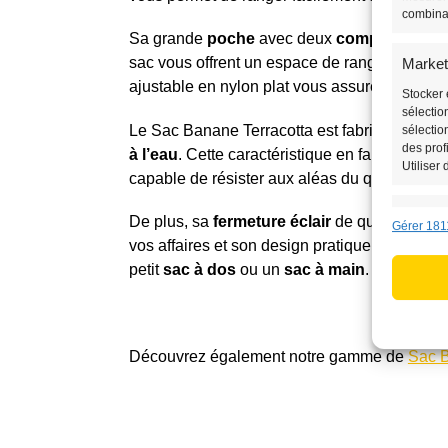
combina
Sa grande
poche
avec deux
compartiment
sac vous offrent un espace de rangement opt
Market
ajustable en nylon plat vous assure un confor
Stocker 
sélectio
Le Sac Banane Terracotta est fabriqué en nyl
sélectio
des prof
à l’eau
. Cette caractéristique en fait un acce
Utiliser
capable de résister aux aléas du quotidien.
Fonctio
De plus, sa
fermeture éclair
de qualité vous 
Gérer 181
vos affaires et son design pratique en font 
Mettre e
données,
petit
sac à dos
ou un
sac à main
.
informat
Utilise
des in
Découvrez également notre gamme de
Sac 
Assurer
erreurs