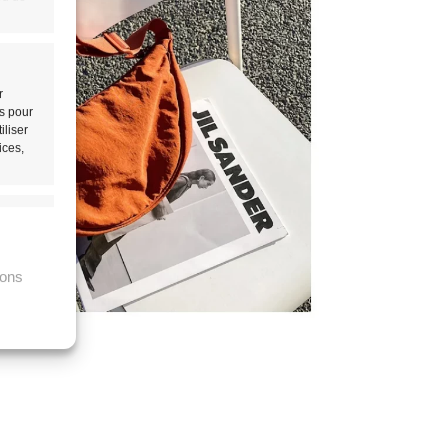
r
ls pour
iliser
ices,
rs activé
ions
tir
rs activé