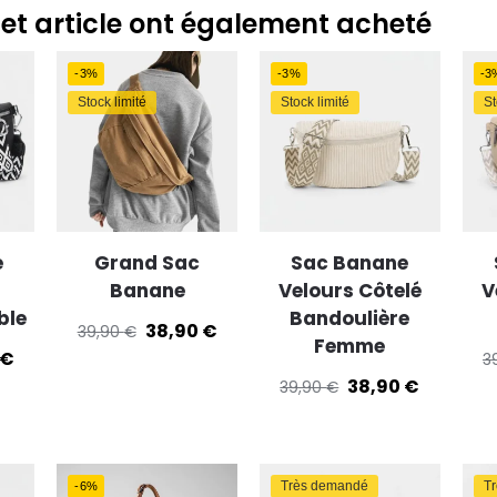
trer et communiquer les choix en matière de confidentialité.
cet article ont également acheté
-3%
-3%
-3
Stock limité
Stock limité
St
e
Grand Sac
Sac Banane
Banane
Velours Côtelé
V
ble
Bandoulière
38,90
€
39,90
€
Femme
€
3
38,90
€
39,90
€
Très demandé
T
-6%