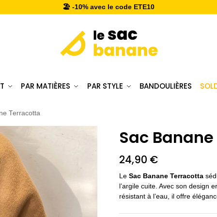
🏖️ -10% avec le code ETE10
T
PAR MATIÈRES
PAR STYLE
BANDOULIÈRES
SOL
e Terracotta
Sac Banane 
24,90
€
Le
Sac Banane Terracotta
sédu
l’argile cuite. Avec son design
résistant à l’eau, il offre élégan