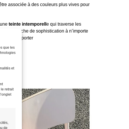
 être associée à des couleurs plus vives pour
t une
teinte intemporell
e qui traverse les
te une touche de sophistication à n’importe
et facile à porter
es que les
chnologies
nalités et
nt
e retrait
l’onglet
cités,
ou de