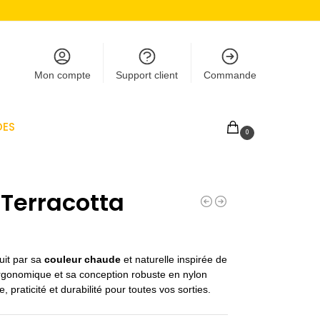
Mon compte
Support client
Commande
DES
0,00
€
0
Terracotta
it par sa
couleur chaude
et naturelle inspirée de
 ergonomique et sa conception robuste en nylon
ce, praticité et durabilité pour toutes vos sorties.