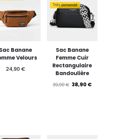
Très demandé
Sac Banane
Sac Banane
omme Velours
Femme Cuir
Rectangulaire
24,90
€
Bandoulière
38,90
€
39,90
€