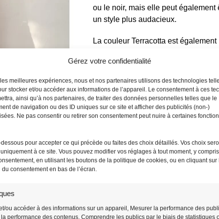
ou le noir, mais elle peut également
un style plus audacieux.
La couleur Terracotta est égalemen
saisons sans se démoder. Elle appor
Gérez votre confidentialité
quelle tenue, tout en restant discrète 
r les meilleures expériences, nous et nos partenaires utilisons des technologies tell
ur stocker et/ou accéder aux informations de l’appareil. Le consentement à ces te
ttra, ainsi qu’à nos partenaires, de traiter des données personnelles telles que le
nt de navigation ou des ID uniques sur ce site et afficher des publicités (non-)
sées. Ne pas consentir ou retirer son consentement peut nuire à certaines fonction
-dessous pour accepter ce qui précède ou faites des choix détaillés. Vos choix sero
, un mélange de
uniquement à ce site. Vous pouvez modifier vos réglages à tout moment, y compris l
onsentement, en utilisant les boutons de la politique de cookies, ou en cliquant sur 
n du consentement en bas de l’écran.
 Banane Terracotta
en fait un
iques
-lune
, à la fois élégante et pratique,
et/ou accéder à des informations sur un appareil, Mesurer la performance des publi
ffaires.
la performance des contenus, Comprendre les publics par le biais de statistiques 