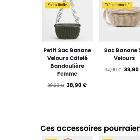
Stock limité
Très demandé
Petit Sac Banane
Sac Banane 
Velours Côtelé
Velours
Bandoulière
33,90
34,90
€
Femme
38,90
€
39,90
€
Ces accessoires pourraien