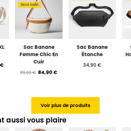
Stock limité
XL
Sac Banane
Sac Banane
Femme Chic En
Étanche
H
Cuir
€
34,90
€
84,90
€
89,90
€
Voir plus de produits
t aussi vous plaire