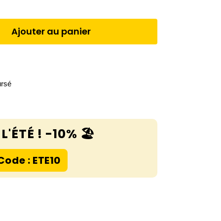
Ajouter au panier
ursé
L'ÉTÉ ! -10% 🏖️
Code : ETE10