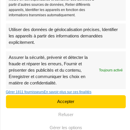
Stock limité
partir d’autres sources de données, Relier différents
appareils, Identifier les appareils en fonction des
informations transmises automatiquement.
Utiliser des données de géolocalisation précises, Identifier
les appareils à partir des informations demandées
explicitement.
Sac Banane Étanche
Sac Banane Femme
Assurer la sécurité, prévenir et détecter la
Chic En Cuir
fraude et réparer les erreurs, Fournir et
34,90
€
présenter des publicités et du contenu,
Toujours activé
84,90
€
89,90
€
Enregistrer et communiquer les choix en
matière de confidentialité.
Très demandé
-3%
Gérer 1811 fournisseurs
En savoir plus sur ces finalités
Très demandé
Accepter
Refuser
Gérer les options