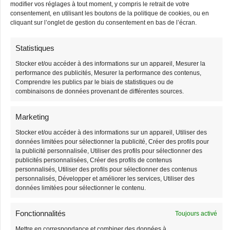
modifier vos réglages à tout moment, y compris le retrait de votre
38,90
€
68,90
€
39,90
€
69,90
€
consentement, en utilisant les boutons de la politique de cookies, ou en
cliquant sur l’onglet de gestion du consentement en bas de l’écran.
-3%
-3%
Statistiques
Stock limité
Très demandé
Stocker et/ou accéder à des informations sur un appareil, Mesurer la
performance des publicités, Mesurer la performance des contenus,
Comprendre les publics par le biais de statistiques ou de
combinaisons de données provenant de différentes sources.
Marketing
Stocker et/ou accéder à des informations sur un appareil, Utiliser des
données limitées pour sélectionner la publicité, Créer des profils pour
Petit Sac Banane
Sac Banane XL Velours
la publicité personnalisée, Utiliser des profils pour sélectionner des
Velours Côtelé
publicités personnalisées, Créer des profils de contenus
33,90
€
34,90
€
personnalisés, Utiliser des profils pour sélectionner des contenus
Bandoulière Femme
personnalisés, Développer et améliorer les services, Utiliser des
données limitées pour sélectionner le contenu.
38,90
€
39,90
€
Fonctionnalités
Toujours activé
Très demandé
-6%
Mettre en correspondance et combiner des données à