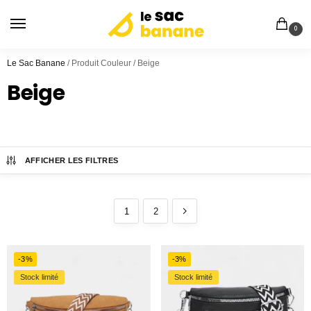
0
Le Sac Banane
/
Produit Couleur
/
Beige
Beige
AFFICHER LES FILTRES
1
2
-3%
-3%
Stock limité
Stock limité