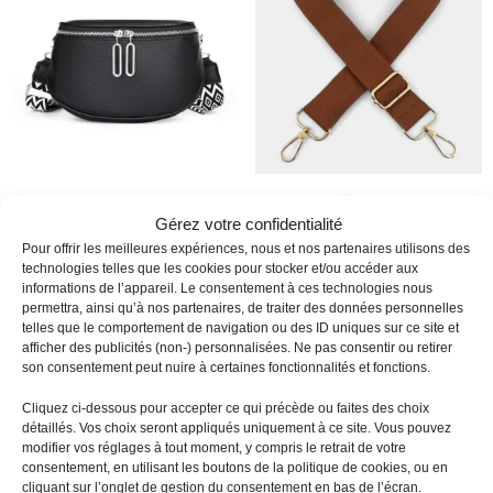
Sac Banane
Bandoulière Simple
Gérez votre confidentialité
Bandoulière
Toile Unie Réglable
Pour offrir les meilleures expériences, nous et nos partenaires utilisons des
39,90
€
14,90
€
technologies telles que les cookies pour stocker et/ou accéder aux
informations de l’appareil. Le consentement à ces technologies nous
permettra, ainsi qu’à nos partenaires, de traiter des données personnelles
telles que le comportement de navigation ou des ID uniques sur ce site et
afficher des publicités (non-) personnalisées. Ne pas consentir ou retirer
son consentement peut nuire à certaines fonctionnalités et fonctions.
Cliquez ci-dessous pour accepter ce qui précède ou faites des choix
détaillés. Vos choix seront appliqués uniquement à ce site. Vous pouvez
modifier vos réglages à tout moment, y compris le retrait de votre
consentement, en utilisant les boutons de la politique de cookies, ou en
cliquant sur l’onglet de gestion du consentement en bas de l’écran.