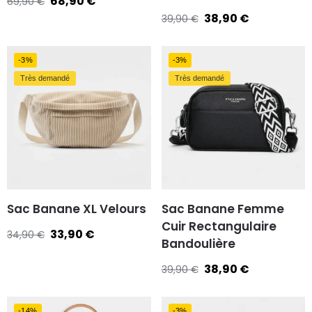
68,90
€
69,90
€
38,90
€
39,90
€
-3%
-3%
Très demandé
Très demandé
Sac Banane XL Velours
Sac Banane Femme
Cuir Rectangulaire
33,90
€
34,90
€
Bandoulière
38,90
€
39,90
€
-14%
-3%