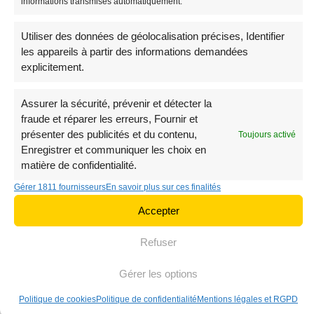
informations transmises automatiquement.
Streetwear
29,90
€
Utiliser des données de géolocalisation précises, Identifier
les appareils à partir des informations demandées
explicitement.
Assurer la sécurité, prévenir et détecter la
fraude et réparer les erreurs, Fournir et
présenter des publicités et du contenu,
Toujours activé
Enregistrer et communiquer les choix en
matière de confidentialité.
Gérer 1811 fournisseurs
En savoir plus sur ces finalités
Accepter
Sac Banane Femme
Sac Banane Sherpa
Moderne Cuir
Refuser
29,90
€
74,90
€
Gérer les options
Politique de cookies
Politique de confidentialité
Mentions légales et RGPD