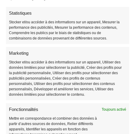
Statistiques
Sac Banane Matelassé
Sac Banane Femme
Stocker et/ou accéder à des informations sur un appareil, Mesurer la
performance des publicités, Mesurer la performance des contenus,
Cuir Chic Bicolore
34,90
€
Comprendre les publics par le biais de statistiques ou de
combinaisons de données provenant de différentes sources.
89,90
€
Marketing
Stocker et/ou accéder à des informations sur un appareil, Utiliser des
données limitées pour sélectionner la publicité, Créer des profils pour
la publicité personnalisée, Utiliser des profils pour sélectionner des
publicités personnalisées, Créer des profils de contenus
personnalisés, Utiliser des profils pour sélectionner des contenus
personnalisés, Développer et améliorer les services, Utiliser des
données limitées pour sélectionner le contenu.
Fonctionnalités
Toujours activé
Mettre en correspondance et combiner des données à
Sac Banane Velours
Sac Banane Bouclette
partir d’autres sources de données, Relier différents
Côtelé Double Poche
appareils, Identifier les appareils en fonction des
29,90
€