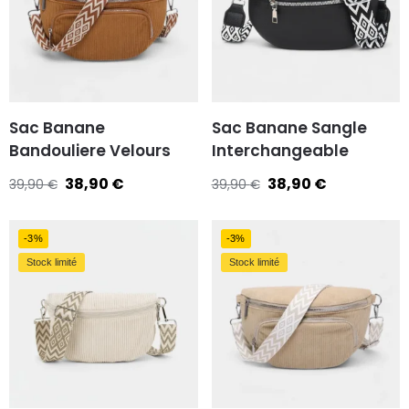
Sac Banane
Sac Banane Sangle
Bandouliere Velours
Interchangeable
38,90
€
38,90
€
39,90
€
39,90
€
-3%
-3%
Stock limité
Stock limité