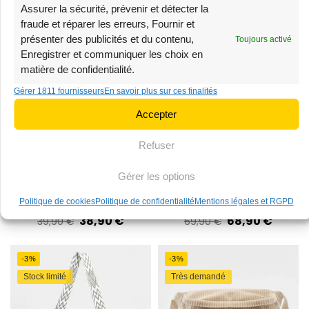
Assurer la sécurité, prévenir et détecter la
fraude et réparer les erreurs, Fournir et
-3%
-1%
présenter des publicités et du contenu,
Toujours activé
Stock limité
Stock limité
Enregistrer et communiquer les choix en
matière de confidentialité.
Gérer 1811 fournisseurs
En savoir plus sur ces finalités
Accepter
Refuser
Gérer les options
Sac Banane Velours
Sac Banane Homme
Côtelé Beige
Cuir
Politique de cookies
Politique de confidentialité
Mentions légales et RGPD
38,90
€
68,90
€
39,90
€
69,90
€
-3%
-3%
Stock limité
Très demandé