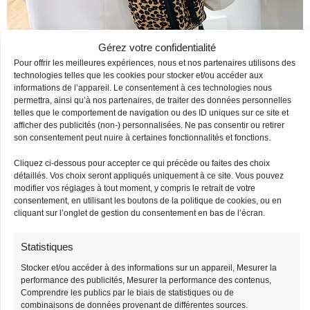
Gérez votre confidentialité
Pour offrir les meilleures expériences, nous et nos partenaires utilisons des
technologies telles que les cookies pour stocker et/ou accéder aux
informations de l’appareil. Le consentement à ces technologies nous
permettra, ainsi qu’à nos partenaires, de traiter des données personnelles
telles que le comportement de navigation ou des ID uniques sur ce site et
afficher des publicités (non-) personnalisées. Ne pas consentir ou retirer
Les clients ayant acheté cet article ont
son consentement peut nuire à certaines fonctionnalités et fonctions.
également acheté
Cliquez ci-dessous pour accepter ce qui précède ou faites des choix
détaillés. Vos choix seront appliqués uniquement à ce site. Vous pouvez
-3%
-3%
modifier vos réglages à tout moment, y compris le retrait de votre
Stock limité
Stock limité
consentement, en utilisant les boutons de la politique de cookies, ou en
cliquant sur l’onglet de gestion du consentement en bas de l’écran.
Statistiques
Stocker et/ou accéder à des informations sur un appareil, Mesurer la
performance des publicités, Mesurer la performance des contenus,
Comprendre les publics par le biais de statistiques ou de
combinaisons de données provenant de différentes sources.