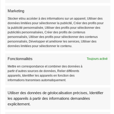
Sac Banane
Sac Banane Sangle
Marketing
Bandouliere Velours
Interchangeable
Stocker et/ou accéder à des informations sur un appareil, Utiliser des
38,90
€
38,90
€
39,90
€
39,90
€
données limitées pour sélectionner la publicité, Créer des profils pour
la publicité personnalisée, Utiliser des profils pour sélectionner des
publicités personnalisées, Créer des profils de contenus
-3%
-3%
personnalisés, Utiliser des profils pour sélectionner des contenus
personnalisés, Développer et améliorer les services, Utiliser des
Stock limité
Stock limité
données limitées pour sélectionner le contenu.
Fonctionnalités
Toujours activé
Mettre en correspondance et combiner des données à
partir d’autres sources de données, Relier différents
appareils, Identifier les appareils en fonction des
informations transmises automatiquement.
Grand Sac Banane
Sac Banane Velours
Utiliser des données de géolocalisation précises, Identifier
Côtelé Bandoulière
les appareils à partir des informations demandées
38,90
€
39,90
€
Femme
explicitement.
38,90
€
39,90
€