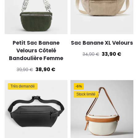
Petit Sac Banane
Sac Banane XL Velours
Velours Côtelé
33,90
€
34,90
€
Bandoulière Femme
38,90
€
39,90
€
Très demandé
-6%
Stock limité