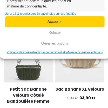
Enregistrer et communiquer les choix en
matière de confidentialité.
Sac Banane Velours
Sac Banane Homme
Gérer 1811 fournisseurs
En savoir plus sur ces finalités
Côtelé Beige
Cuir
Accepter
38,90
€
68,90
€
39,90
€
69,90
€
Refuser
-3%
-3%
Gérer les options
Stock limité
Très demandé
Politique de cookies
Politique de confidentialité
Mentions légales et RGPD
Petit Sac Banane
Sac Banane XL Velours
Velours Côtelé
33,90
€
34,90
€
Bandoulière Femme