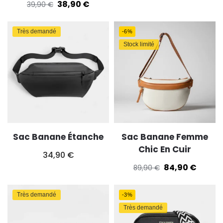
38,90
€
39,90
€
Très demandé
-6%
Stock limité
Sac Banane Étanche
Sac Banane Femme
Chic En Cuir
34,90
€
84,90
€
89,90
€
Très demandé
-3%
Très demandé