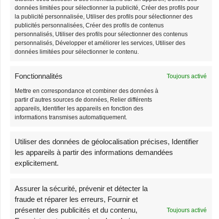
données limitées pour sélectionner la publicité, Créer des profils pour
la publicité personnalisée, Utiliser des profils pour sélectionner des
publicités personnalisées, Créer des profils de contenus
personnalisés, Utiliser des profils pour sélectionner des contenus
personnalisés, Développer et améliorer les services, Utiliser des
données limitées pour sélectionner le contenu.
Grand Sac Banane
Sac Banane Velours
Fonctionnalités
Toujours activé
Côtelé Bandoulière
38,90
€
39,90
€
Femme
Mettre en correspondance et combiner des données à
partir d’autres sources de données, Relier différents
38,90
€
39,90
€
appareils, Identifier les appareils en fonction des
informations transmises automatiquement.
-3%
-1%
Utiliser des données de géolocalisation précises, Identifier
Stock limité
Stock limité
les appareils à partir des informations demandées
explicitement.
Assurer la sécurité, prévenir et détecter la
fraude et réparer les erreurs, Fournir et
présenter des publicités et du contenu,
Toujours activé