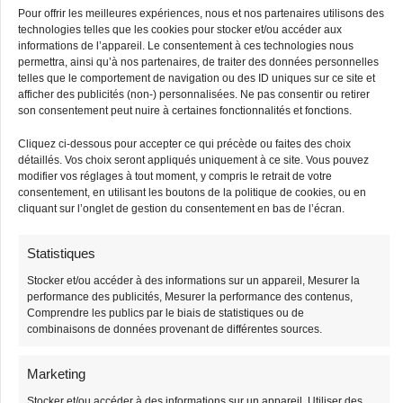
également acheté
Pour offrir les meilleures expériences, nous et nos partenaires utilisons des
technologies telles que les cookies pour stocker et/ou accéder aux
-3%
-3%
informations de l’appareil. Le consentement à ces technologies nous
permettra, ainsi qu’à nos partenaires, de traiter des données personnelles
Stock limité
Stock limité
telles que le comportement de navigation ou des ID uniques sur ce site et
afficher des publicités (non-) personnalisées. Ne pas consentir ou retirer
son consentement peut nuire à certaines fonctionnalités et fonctions.
Cliquez ci-dessous pour accepter ce qui précède ou faites des choix
détaillés. Vos choix seront appliqués uniquement à ce site. Vous pouvez
modifier vos réglages à tout moment, y compris le retrait de votre
consentement, en utilisant les boutons de la politique de cookies, ou en
cliquant sur l’onglet de gestion du consentement en bas de l’écran.
Sac Banane
Sac Banane Sangle
Bandouliere Velours
Interchangeable
Statistiques
Stocker et/ou accéder à des informations sur un appareil, Mesurer la
38,90
€
38,90
€
39,90
€
39,90
€
performance des publicités, Mesurer la performance des contenus,
Comprendre les publics par le biais de statistiques ou de
combinaisons de données provenant de différentes sources.
-3%
-3%
Stock limité
Stock limité
Marketing
Stocker et/ou accéder à des informations sur un appareil, Utiliser des